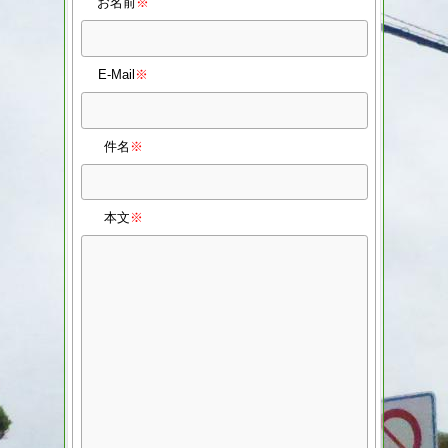
お名前
※
E-Mail
※
件名
※
本文
※