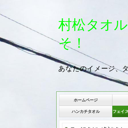
村松タオル
そ！
あなたのイメージ、
ホームページ
ハンカチタオル
フェイ