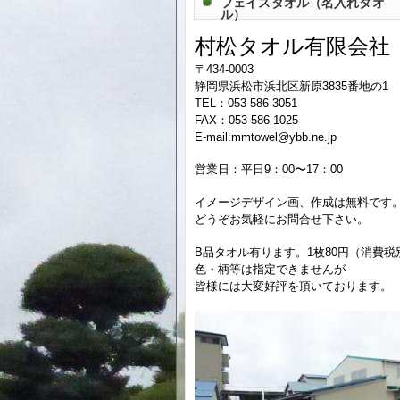
フェイスタオル（名入れタオ
ル）
村松タオル有限会社
〒434-0003
静岡県浜松市浜北区新原3835番地の1
TEL：053-586-3051
FAX：053-586-1025
E-mail:mmtowel@ybb.ne.jp
営業日：平日9：00〜17：00
イメージデザイン画、作成は無料です
どうぞお気軽にお問合せ下さい。
B品タオル有ります。1枚80円（消費税
色・柄等は指定できませんが
皆様には大変好評を頂いております。